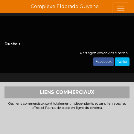
Complexe Eldorado Guyane
Durée :
Partagez vos envies cinéma :
Facebook
Twitter
LIENS COMMERCIAUX
Ces liens commerciaux sont totalement indépendants et sans lien avec les
offres et l'achat de place en ligne du cinéma.