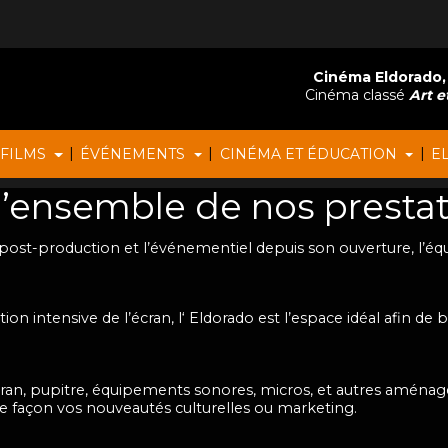
Cinéma Eldorado,
Cinéma classé
Art et
|
|
|
 FILMS
ÉVÉNEMENTS
CINÉMA ET ÉDUCATION
E
l’ensemble de nos prestat
a post-production et l’événementiel depuis son ouverture, l’éq
tion intensive de l’écran, l‘ Eldorado est l’espace idéal afin de 
ran, pupitre, équipements sonores, micros, et autres aménag
e façon vos nouveautés culturelles ou marketing.