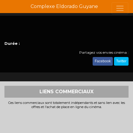
Complexe Eldorado Guyane
Durée :
Partagez vos envies cinéma :
Facebook
Twitter
LIENS COMMERCIAUX
Ces liens commerciaux sont totalement indépendants et sans lien avec les
offres et l'achat de place en ligne du cinéma.