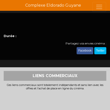
Complexe Eldorado Guyane
Durée :
Partagez vos envies cinéma :
Facebook
Twitter
LIENS COMMERCIAUX
Ces liens commerciaux sont totalement indépendants et sans lien avec les
offres et l'achat de place en ligne du cinéma.