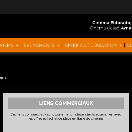
Cinéma Eldorado,
Cinéma classé
Art et
|
|
|
 FILMS
ÉVÉNEMENTS
CINÉMA ET ÉDUCATION
E
e :
LIENS COMMERCIAUX
Ces liens commerciaux sont totalement indépendants et sans lien avec
les offres et l'achat de place en ligne du cinéma.