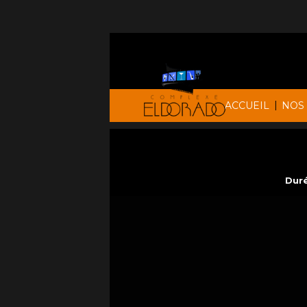
|
ACCUEIL
NOS
Duré