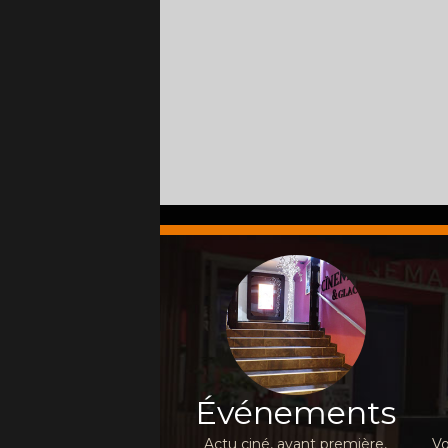
Événements
Actu ciné, avant première,
Vo