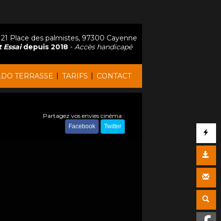
21 Place des palmistes, 97300 Cayenne
 Essai
depuis 2018
-
Accès handicapé
|
|
LDO TERRASSE
TARIFS
CONTACT
Partagez vos envies cinéma :
Facebook
Twitter