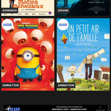
ROMANCE
DRAME
LES MATINS MERVEILLEUX
THE UGLY
Horaires et Infos
Horaires et Infos
Bande-annonce
Bande-annonce
Réservation
Réservation
TOUT PUBLIC
TOUT PUBLIC
VF
VOST
ANIMATION
ANIMATION
DES MINIONS ET DES
UN PETIT AIR DE FAMILLE
MONSTRES
Horaires et Infos
Horaires et Infos